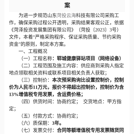
案
为进一步规范山东
菏投云海
科技有限公司采购工
作，确保采购过程公开透明，采购结果客观公正，依据
《菏泽投资发展集团有限公司》（菏投〔
2023〕3号）
文件，本着“严格采购程序、保证采购质量、节约采购
资金”的原则，制定本方案。
一、工程概况
（一）工程名称
：
郓城健康驿站
项目（
网络设备
）
（二）工程范围及施工内容：供应商到采购人指定
地点领取相关资料或联系项目相关负责人获取；
（三）控制价：
本次预采购询比设置控制价，控制
价为人民币
11
万元，报价不得超出控制价，控制价为含
13%增值税专用发票，含运费价格；
（四）供货时间：协商约定；
交货地点：甲方指
定；
（五）付款方式：协商约定；
（六）质保期：
3年。
（七）发票交付：
合同等额增值税专用发票随货同