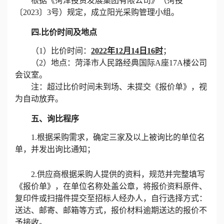
根据《菏泽投资发展集团有限公司》（菏投
〔
2023〕3号）规定，成立阳光采购管理小组。
四
.比价时间及地点
（
1）比价时间：
202
2
年
12
月
14
日
16时
；
（
2）地点：菏泽市人民路经典国际A座17A楼公司
会议室。
注：超过比价时间未到场、未提交《报价单》，视
为自动放弃。
五、询比程序
1.根据采购需求，确定三家及以上被询比的单位名
单，并发出询比通知；
2.供应商根据采购人提供的资料，规范并完整填写
《报价单》，在单位名称处盖公章，将报价资料原件、
复印件或扫描件提交至招标人经办人，自行选择方式：
送达、邮寄、邮箱等方式，报价材料逾期送达的报价不
予接收。