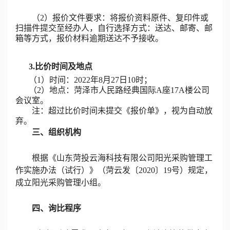
（
2）报价文件要求
：
将报价
资料原件
、
复印件或
扫描件提交至经办人，自行选择方式：送达、邮寄、邮
箱等方式
，
报价材料逾期送达不予接收。
3
.
比价时间及地点
（
1）时间：2022年
8
月
2
7
日
10
时；
（
2）地点：菏泽市人民路经典国际A座17A楼公司
会议室。
注：超过比价时间未提交《报价单》，视为自动放
弃。
三、组织机构
根据《山东菏投云海科技有限公司阳光采购管理工
作实施办法（试行）》（菏云发〔
2020〕19号）规定，
成立阳光采购管理小组。
四、询比程序