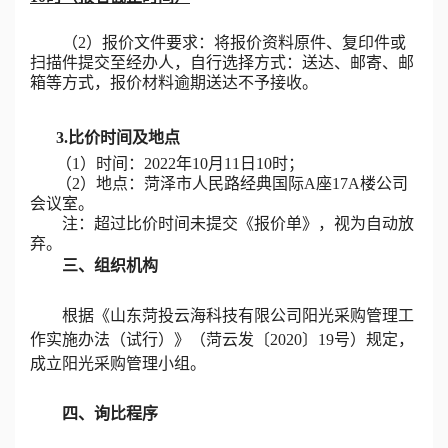
（
2）报价文件要求
：
将报价
资料原件
、
复印件或
扫描件提交至经办人，自行选择方式：送达、邮寄、邮
箱等方式
，
报价材料逾期送达不予接收。
3
.
比价时间及地点
（
1）时间：2022年
10
月
11
日
10
时；
（
2）地点：菏泽市人民路经典国际A座17A楼公司
会议室。
注：超过比价时间未提交《报价单》，视为自动放
弃。
三、组织机构
根据《山东菏投云海科技有限公司阳光采购管理工
作实施办法（试行）》（菏云发〔
2020〕19号）规定，
成立阳光采购管理小组。
四、询比程序