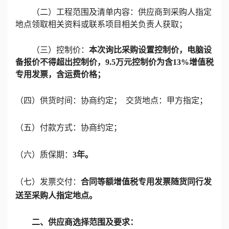
（二）
工程范围及
清单
内容：供应商到采购人指定
地点领取相关资料或联系项目相关负责人获取；
（三）控制价：
本次询比采购设置控制价，
电脑设
备
报价不得超出
控制价
，
9.5万元
控制价为含
13
%增值税
专用发票
，
含运费价格
；
（
四
）
供货时间：协商约定；
交货地点：甲方指定；
（五）付款方式：协商约定；
（六）质保期：
3年。
（七）发票交付：
合同等额增值税专用发票随货同行发
送至采购人指定地点。
二、
供应商
选择范围及要求：