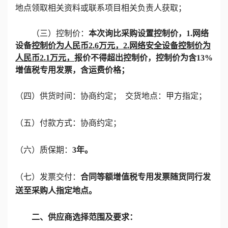
地点领取相关资料或联系项目相关负责人获取；
（三）控制价：
本次询比采购设置控制价，
1.网络
设备
控制价为人民币
2.6
万元
，
2.网络安全设备
控制价为
人民币
2.1
万元
，
报价不得超出控制价，控制价为含
13
%
增值税专用发票
，
含运费价格
；
（
四
）
供货时间：协商约定；
交货地点：甲方指定；
（五）付款方式：协商约定；
（六）质保期：
3年。
（七）发票交付：
合同等额增值税专用发票随货同行发
送至采购人指定地点。
二、
供应商
选择范围及要求：