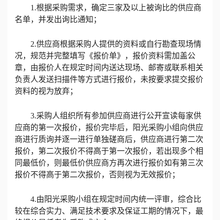
1.根据采购需求，确定三家及以上被询比的
供应商
名单，并发出询比通知；
2.供应商根据采购人提供的资料或自行勘查现场情
况，规范并完整填写《报价单》，报价资料需加盖公
章，由报价人在规定时间内送达现场、邮寄或联系相关
负责人发送扫描件等方式进行报价，未按要求提交报价
资料的视为放弃；
3
.
采购人组织所有参加供应商进行公开宣读每家供
应商的第一次报价
，
报价完毕后，
阳光采购小组向
供应
商
进行质询
并
逐一进行单独磋商
后
，
供应商
进行第二次
报价，
第二次报价不得高于第一次报价，
若出现多个
相
同
最低价，则最低价供应商方再次进行报价
如有第三次
报价不得高于第二次报价，否则视为无效报价
；
4
.由阳光采购小组在规定时间内统一评审，综合比
较在综合实力、满足技术要求及保证工期的情况下，
最