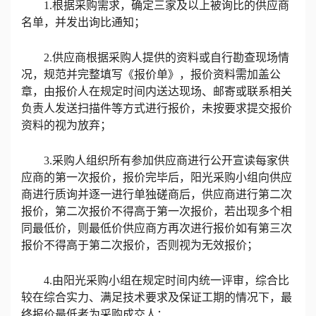
1.根据采购需求，确定三家及以上被询比的
供应商
名单，并发出询比通知；
2.供应商根据采购人提供的资料或自行勘查现场情
况，规范并完整填写《报价单》，报价资料需加盖公
章，由报价人在规定时间内送达现场、邮寄或联系相关
负责人发送扫描件等方式进行报价，未按要求提交报价
资料的视为放弃；
3
.
采购人组织所有参加供应商进行公开宣读每家供
应商的第一次报价
，
报价完毕后，
阳光采购小组向
供应
商
进行质询
并
逐一进行单独磋商
后
，
供应商
进行第二次
报价，
第二次报价不得高于第一次报价，
若出现多个
相
同
最低价，则最低价供应商方再次进行报价
如有第三次
报价不得高于第二次报价，否则视为无效报价
；
4
.由阳光采购小组在规定时间内统一评审，综合比
较在综合实力、满足技术要求及保证工期的情况下，
最
终报价最低者为采购成交人
；