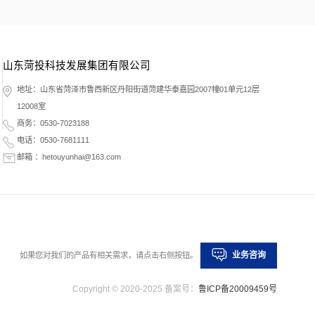
山东菏投科技发展集团有限公司
地址：山东省菏泽市鲁西新区丹阳街道菏建华泰嘉园2007幢01单元12层
12008室
商务：0530-7023188
电话：0530-7681111
邮箱 ：hetouyunhai@163.com
业务咨询
如果您对我们的产品有相关需求，请点击右侧按钮。
Copyright © 2020-2025 备案号：
鲁ICP备20009459号