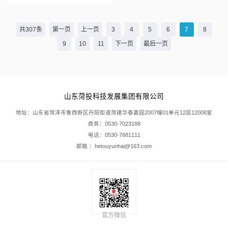
共307条
第一页
上一页
3
4
5
6
7
8
9
10
11
下一页
最后一页
山东菏投科技发展集团有限公司
地址：山东省菏泽市鲁西新区丹阳街道菏建华泰嘉园2007幢01单元12层12008室
商务：0530-7023188
电话：0530-7681111
邮箱 ：hetouyunhai@163.com
官方微信